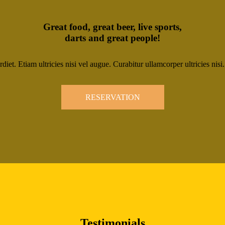
Great food, great beer, live sports,
darts and great people!
et. Etiam ultricies nisi vel augue. Curabitur ullamcorper ultricies nis
RESERVATION
Testimonials