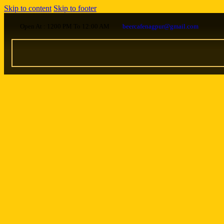
Skip to content
Skip to footer
Open At : 1200 PM To 12:00 AM
beercafenagpur@gmail.com