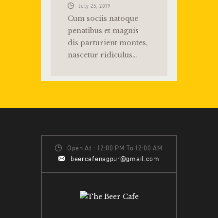
July 25, 2019
Cum sociis natoque
penatibus et magnis
dis parturient montes,
nascetur ridiculus…
Open At : 12:00 PM To 12:00 AM
beercafenagpur@gmail.com