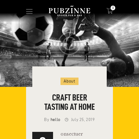
0
HOME
DRINKS MENU
FOOD MENU
About
CRAFT BEER
TASTING AT HOME
By
hello
July 25, 2019
onsectuer