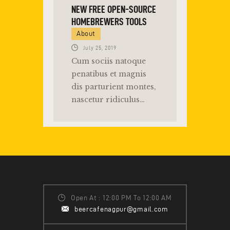
NEW FREE OPEN-SOURCE
HOMEBREWERS TOOLS
About
July 25, 2019
Cum sociis natoque
penatibus et magnis
dis parturient montes,
nascetur ridiculus…
Open At : 12:00 PM To 12:00 AM
beercafenagpur@gmail.com