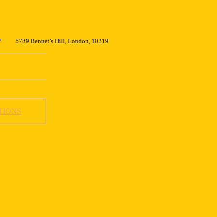
7
5789 Bennet’s Hill, London, 10219
TIONS