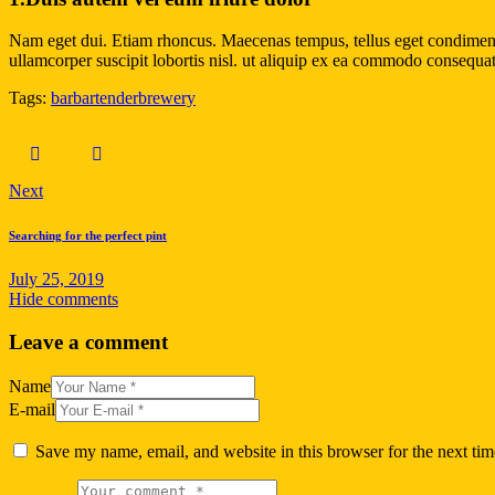
Nam eget dui. Etiam rhoncus. Maecenas tempus, tellus eget condiment
ullamcorper suscipit lobortis nisl. ut aliquip ex ea commodo consequat
Tags:
bar
bartender
brewery
Post
Next
navigation
Searching for the perfect pint
July 25, 2019
Hide comments
Leave a comment
Name
E-mail
Save my name, email, and website in this browser for the next ti