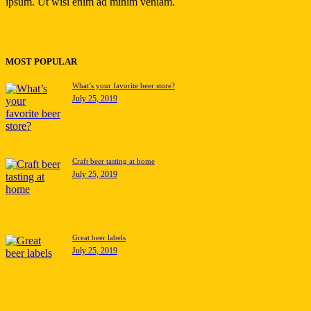
ipsum. Ut wisi enim ad minim veniam.
MOST POPULAR
What’s your favorite beer store?
July 25, 2019
Craft beer tasting at home
July 25, 2019
Great beer labels
July 25, 2019