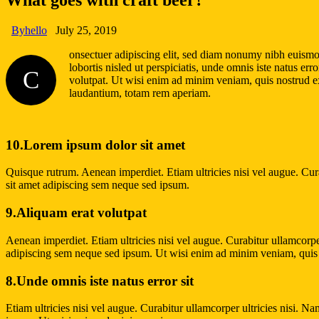
What goes with craft beer?
By
hello
July 25, 2019
onsectuer adipiscing elit, sed diam nonumy nibh euismod
lobortis nisled ut perspiciatis, unde omnis iste natus e
C
volutpat. Ut wisi enim ad minim veniam, quis nostrud exe
laudantium, totam rem aperiam.
10.Lorem ipsum dolor sit amet
Quisque rutrum. Aenean imperdiet. Etiam ultricies nisi vel augue. Cu
sit amet adipiscing sem neque sed ipsum.
9.Aliquam erat volutpat
Aenean imperdiet. Etiam ultricies nisi vel augue. Curabitur ullamcor
adipiscing sem neque sed ipsum. Ut wisi enim ad minim veniam, quis no
8.Unde omnis iste natus error sit
Etiam ultricies nisi vel augue. Curabitur ullamcorper ultricies nisi