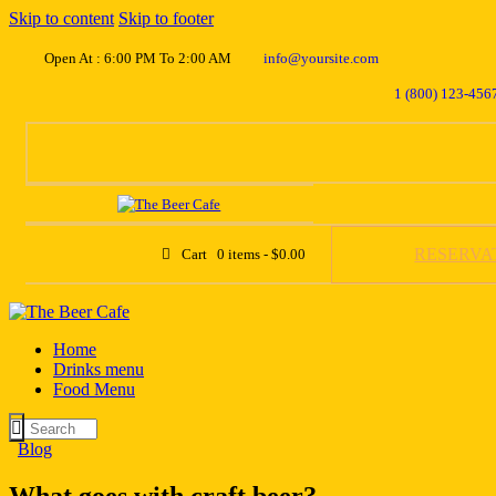
Skip to content
Skip to footer
Open At : 6:00 PM To 2:00 AM
info@yoursite.com
1 (800) 123-456
RESERVA
Cart
0 items
-
$0.00
Home
Drinks menu
Food Menu
Blog