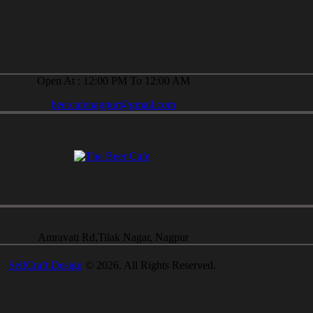
Open At : 12:00 PM To 12:00 AM
beercafenagpur@gmail.com
Amravati Rd,Tilak Nagar, Nagpur
SelfCraft Design
© 2026. All Rights Reserved.