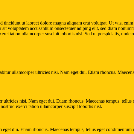
 tincidunt ut laoreet dolore magna aliquam erat volutpat. Ut wisi enim 
rror sit voluptatem accusantium onsectetuer adiping elit, sed diam nonu
rci tation ullamcorper suscipit lobortis nisl. Sed ut perspiciatis, unde
rabitur ullamcorper ultricies nisi. Nam eget dui. Etiam rhoncus. Maece
per ultricies nisi. Nam eget dui. Etiam rhoncus. Maecenas tempus, tellu
strud exerci tation ullamcorper suscipit lobortis nisl.
. Nam eget dui. Etiam rhoncus. Maecenas tempus, tellus eget condimentum